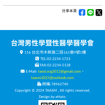
分享本頁
116 台北市木新路二段161巷9號1樓
TEL:02-2234-1723
FAX:02-2234-5128
E-Mail:
tand.org2012@gmail.com
、
taasm2023@outlook.com
統編:78962740
Copyright © 2024 TAASM , All rights reserved.
Design by eHato.