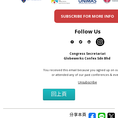
SUBSCRIBE FOR MORE INFO
Follow Us
Congress Secretariat
Globewerks Confex Sdn Bhd
You received this email because you signed up on o
or attended any of our past conferences & eve
Unsubscribe
回上頁
分享本頁