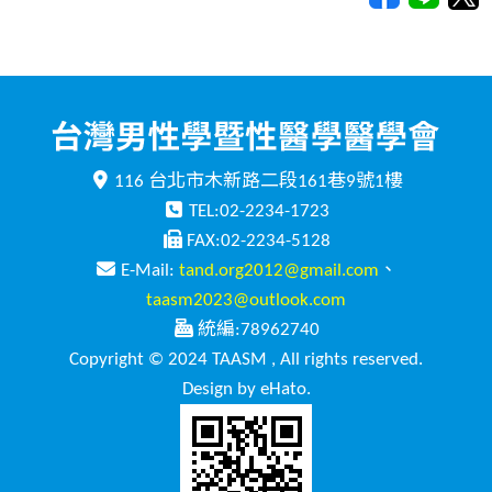
116 台北市木新路二段161巷9號1樓
TEL:02-2234-1723
FAX:02-2234-5128
E-Mail:
tand.org2012@gmail.com
、
taasm2023@outlook.com
統編:78962740
Copyright © 2024 TAASM , All rights reserved.
Design by eHato.