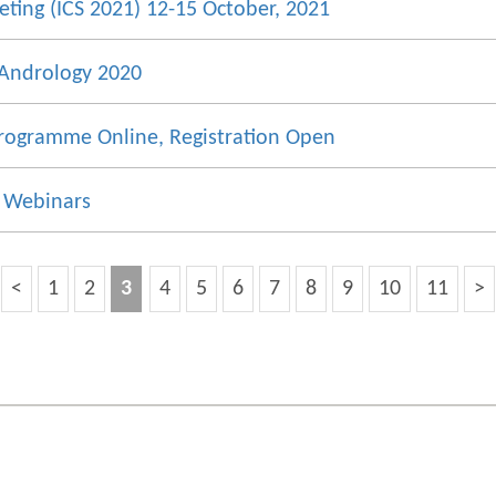
ting (ICS 2021) 12-15 October, 2021
Andrology 2020
Programme Online, Registration Open
 Webinars
<
1
2
3
4
5
6
7
8
9
10
11
>