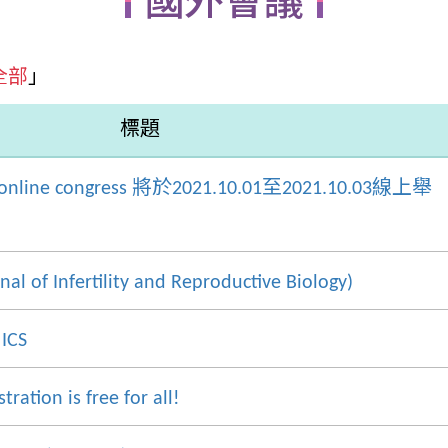
國外會議
全部
」
標題
e online congress 將於2021.10.01至2021.10.03線上舉
rnal of Infertility and Reproductive Biology)
 ICS
ration is free for all!