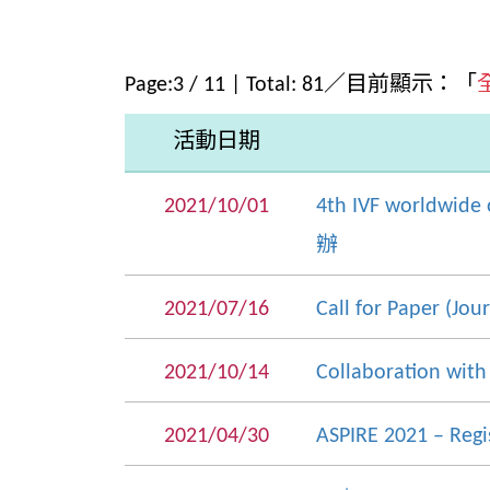
Page:
3
/
11
| Total:
81
／目前顯示：「
活動日期
2021/10/01
4th IVF worldwid
辦
2021/07/16
Call for Paper (Jou
2021/10/14
Collaboration with
2021/04/30
ASPIRE 2021 – Regist