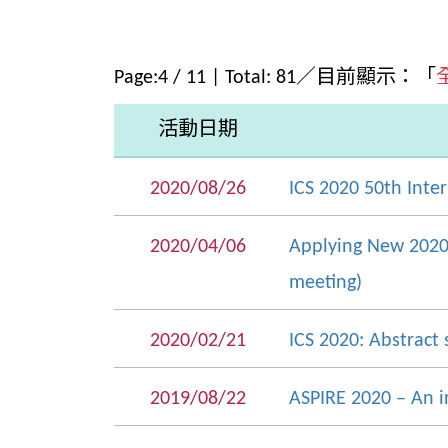
Page:
4
/
11
| Total:
81
／目前顯示：「
活動日期
2020/08/26
ICS 2020 50th Inte
2020/04/06
Applying New 2020
meeting)
2020/02/21
ICS 2020: Abstract 
2019/08/22
ASPIRE 2020 – An in