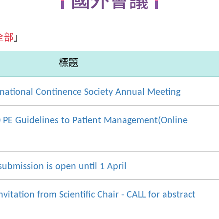
國外會議
全部
」
標題
rnational Continence Society Annual Meeting
 PE Guidelines to Patient Management(Online
submission is open until 1 April
vitation from Scientific Chair - CALL for abstract