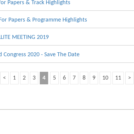
or Papers & Track Highlights
For Papers & Programme Highlights
LITE MEETING 2019
d Congress 2020 - Save The Date
<
1
2
3
4
5
6
7
8
9
10
11
>