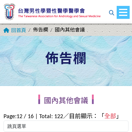
佈告欄
國內其他會議
回首頁
佈告欄
國內其他會議
Page:
12
/
16
| Total:
122
／目前顯示：「
全部
」