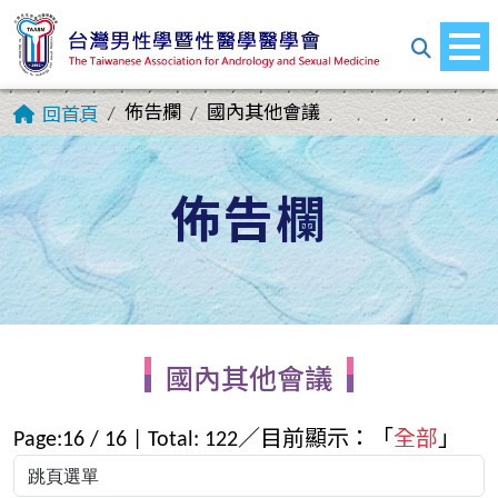
佈告欄
國內其他會議
回首頁
佈告欄
國內其他會議
Page:
16
/
16
| Total:
122
／目前顯示：「
全部
」