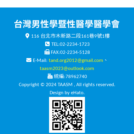
116 台北市木新路二段161巷9號1樓
TEL:02-2234-1723
FAX:02-2234-5128
E-Mail:
tand.org2012@gmail.com
、
taasm2023@outlook.com
統編:78962740
Copyright © 2024 TAASM , All rights reserved.
Design by eHato.