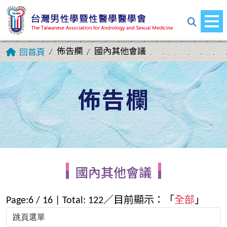
佈告欄
國內其他會議
回首頁
佈告欄
國內其他會議
Page:
6
/
16
| Total:
122
／目前顯示：「
全部
」