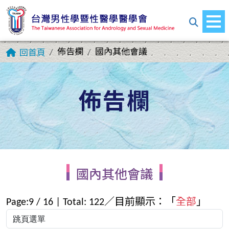
佈告欄
國內其他會議
回首頁
佈告欄
國內其他會議
Page:
9
/
16
| Total:
122
／目前顯示：「
全部
」