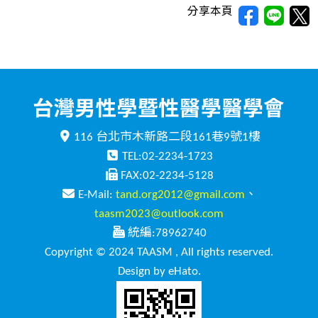
分享本頁
116 台北市木新路二段161巷9號1樓
TEL:02-2234-1723
FAX:02-2234-5128
E-Mail:
tand.org2012@gmail.com
、
taasm2023@outlook.com
統編:78962740
Copyright © 2024 TAASM , All rights reserved.
Design by eHato.