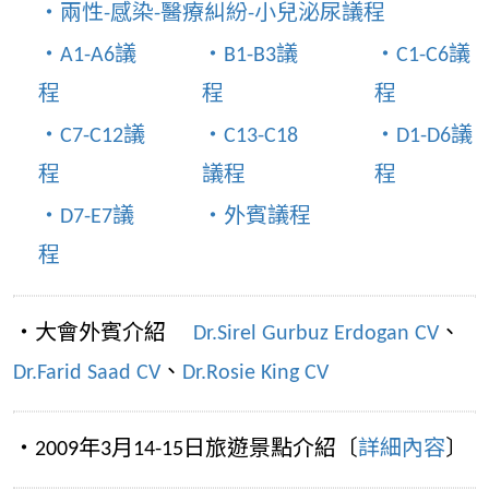
‧兩性-感染-醫療糾紛-小兒泌尿議程
‧A1-A6議
‧B1-B3議
‧C1-C6議
程
程
程
‧C7-C12議
‧C13-C18
‧D1-D6議
程
議程
程
‧D7-E7議
‧外賓議程
程
‧大會外賓介紹
Dr.Sirel Gurbuz Erdogan CV
、
Dr.Farid Saad CV
、
Dr.Rosie King CV
‧2009年3月14-15日旅遊景點介紹〔
詳細內容
〕