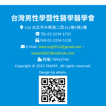
116 台北市木新路二段161巷9號1樓
TEL:02-2234-1723
FAX:02-2234-5128
E-Mail:
tand.org2012@gmail.com
、
taasm2023@outlook.com
統編:78962740
Copyright © 2024 TAASM , All rights reserved.
Design by eHato.