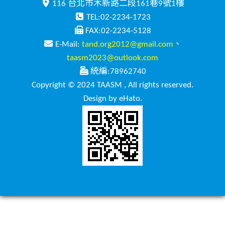
116 台北市木新路二段161巷9號1樓
TEL:02-2234-1723
FAX:02-2234-5128
E-Mail:
tand.org2012@gmail.com
、
taasm2023@outlook.com
統編:78962740
Copyright © 2024 TAASM , All rights reserved.
Design by eHato.