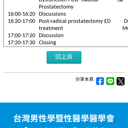
Dysfunction Post- Radical
陳
Prostatectomy
16:00-16:20
Discussions
16:20-17:00
Post-radical prostatectomy ED
D
treatment
M
17:00-17:20
Discussion
17:20-17:30
Closing
回上頁
分享本頁