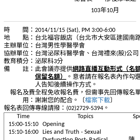
103年10月
時 間：
2014/11/15 (Sat), PM 3:00-6:00
地 點：
台北福容飯店（台北市大安區建國南路
主辦單位：
台灣男性學醫學會
協辦單位：
台灣泌尿科醫學會、台灣禮來(股)公司
教育積分：
泌尿科3分
備 註：
此會議亦提供
網路直播互動形式（名
保留名額）
。意者請在報名表內作勾
人告知後續操作方式。
報名及費
全程免收報名費，但需事先回傳報名
用：
謝謝您的配合。〔
檔案下載
〕
報名表回傳專線請撥：(02)2729-5394。
Time
Topics
Sp
15:00-15:10
Opening
15:10-16:00
Lies and Truth - Sexual