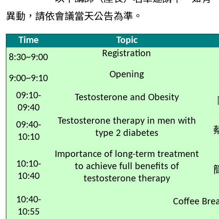
異動，請依會議當天公告為準。
Time
Topic
Registration
8:30~9:00
Opening
9:00~9:10
09:10-
Testosterone and Obesity
09:40
Testosterone therapy in men with
09:40-
type 2 diabetes
10:10
Importance of long-term treatment
10:10-
to achieve full benefits of
10:40
testosterone therapy
10:40-
Coffee Bre
10:55