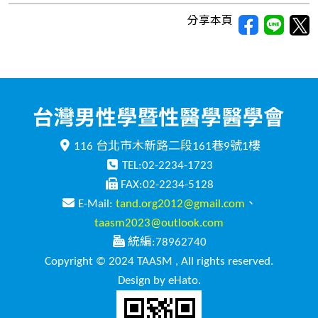
分享本頁
116 台北市木新路二段161巷9號1樓
TEL:02-2234-1723
FAX:02-2234-5128
E-Mail:
tand.org2012@gmail.com
、
taasm2023@outlook.com
統編:78962740
Copyright © 2024 TAASM , All rights reserved.
Design by eHato.