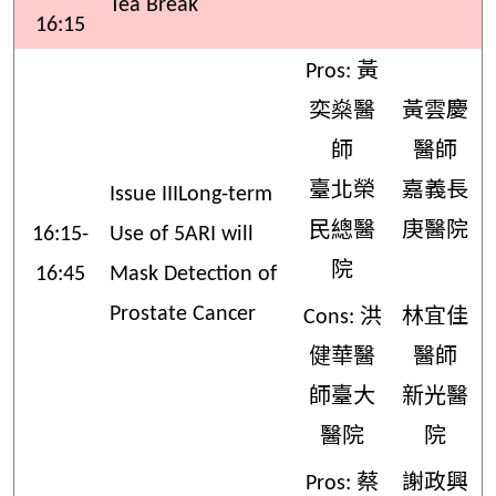
Tea Break
16:15
Pros: 黃
奕燊醫
黃雲慶
師
醫師
臺北榮
嘉義長
Issue IIILong-term
民總醫
庚醫院
16:15-
Use of 5ARI will
院
16:45
Mask Detection of
Prostate Cancer
Cons: 洪
林宜佳
健華醫
醫師
師臺大
新光醫
醫院
院
Pros: 蔡
謝政興