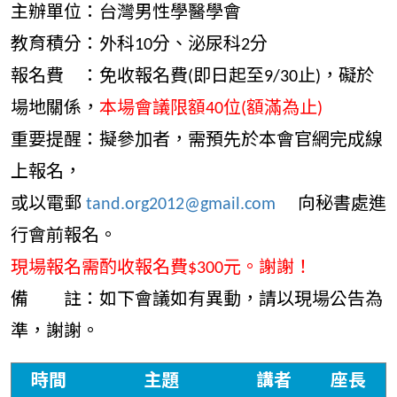
主辦單位：台灣男性學醫學會
教育積分：外科10分、泌尿科2分
報名費 ：免收報名費(即日起至9/30止)，礙於
場地關係，
本場會議限額40位(額滿為止)
重要提醒：擬參加者，需預先於本會官網完成線
上報名，
或以電郵
tand.org2012@gmail.com
向秘書處進
行會前報名。
現場報名需酌收報名費$300元。謝謝！
備 註：如下會議如有異動，請以現場公告為
準，謝謝。
時間
主題
講者
座長