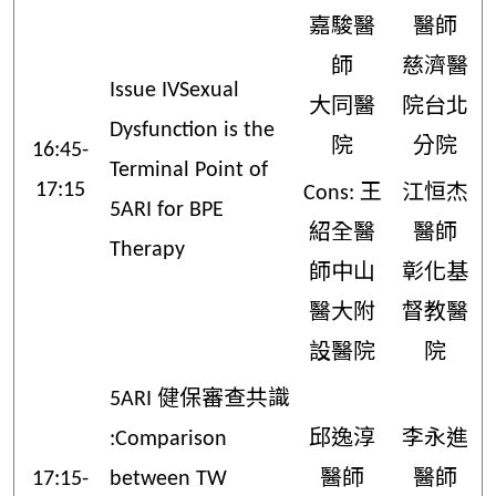
嘉駿醫
醫師
師
慈濟醫
Issue IVSexual
大同醫
院台北
Dysfunction is the
院
分院
16:45-
Terminal Point of
17:15
Cons: 王
江恒杰
5ARI for BPE
紹全醫
醫師
Therapy
師中山
彰化基
醫大附
督教醫
設醫院
院
5ARI 健保審查共識
:Comparison
邱逸淳
李永進
17:15-
between TW
醫師
醫師