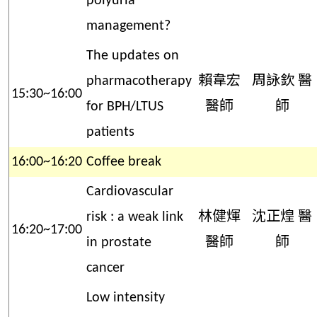
polyuria
management?
The updates on
pharmacotherapy
賴韋宏
周詠欽 醫
15:30~16:00
for BPH/LTUS
醫師
師
patients
16:00~16:20
Coffee break
Cardiovascular
risk : a weak link
林健煇
沈正煌 醫
16:20~17:00
in prostate
醫師
師
cancer
Low intensity