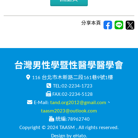
分享本頁
116 台北市木新路二段161巷9號1樓
TEL:02-2234-1723
FAX:02-2234-5128
E-Mail:
tand.org2012@gmail.com
、
taasm2023@outlook.com
統編:78962740
Copyright © 2024 TAASM , All rights reserved.
Design by eHato.