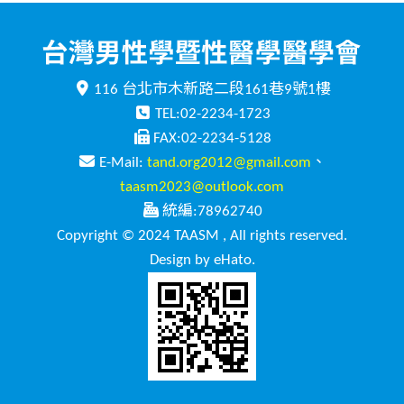
116 台北市木新路二段161巷9號1樓
TEL:02-2234-1723
FAX:02-2234-5128
E-Mail:
tand.org2012@gmail.com
、
taasm2023@outlook.com
統編:78962740
Copyright © 2024 TAASM , All rights reserved.
Design by eHato.