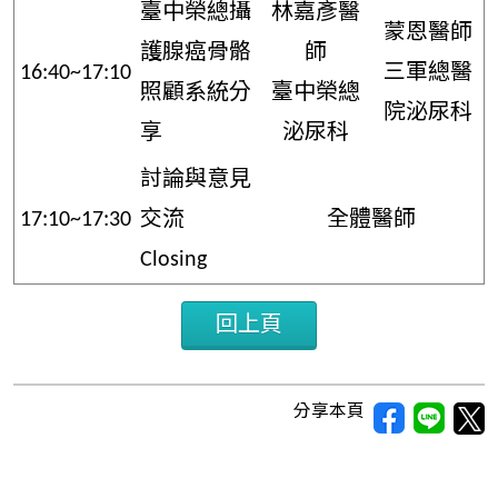
臺中榮總攝
林嘉彥醫
蒙恩醫師
護腺癌骨骼
師
16:40~17:10
三軍總醫
照顧系統分
臺中榮總
院泌尿科
享
泌尿科
討論與意見
17:10~17:30
交流
全體醫師
Closing
回上頁
分享本頁