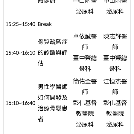
骼健康
中山附醫
中山附醫
泌尿科
泌尿科
15:25~15:40
Break
卓依誠醫
陳志輝醫
骨質疏鬆症
師
師
15:40~16:10
的診斷與評
臺中榮總
臺中榮總
估
骨科
骨科
簡佑全醫
江恒杰醫
男性學醫師
師
師
如何開發及
16:10~16:40
彰化基督
彰化基督
治療骨鬆患
教醫院
教醫院
者
泌尿科
泌尿科