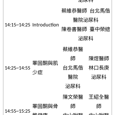
泌尿科
蔡維恭醫師 台北馬偕
醫院泌尿科
14:15~14:25
Introduction
陳卷書醫師 臺中榮總
泌尿科
蔡維恭醫
師
陳煜醫師
睪固酮與肌
14:25~14:55
台北馬偕
林口長庚
少症
醫院
泌尿科
泌尿科
陳文榮醫
王紹全醫
睪固酮與骨
師
師
14:55~15:25