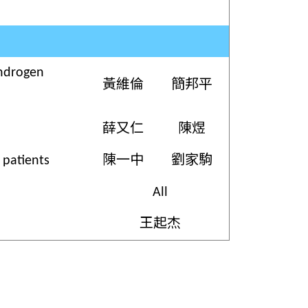
androgen
黃維倫
簡邦平
薛又仁
陳煜
 patients
陳一中
劉家駒
All
王起杰