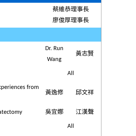
蔡維恭理事長
廖俊厚理事長
Dr. Run
黃志賢
Wang
All
xperiences from
黃逸修
邱文祥
tatectomy
吳宜娜
江漢聲
All