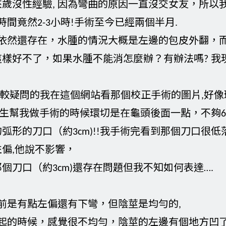
來歲沒性經驗, 因為彎曲的原因一直沒交女友，所以我在
術時間竟然2-3小時!手術至今已經兩個半月.
腫依然還存在，水腫的情況大概是左邊的包皮外翻，
樣好不了，如果水腫不能消怎麼辦？有辦法嗎? 我
比較疑問的我在這個網站看那個校正手術的圖片,好
醫生幫我做手術的時候環切是在龜頭後面一點，不夠
弧形的刀口（約3cm)!!我手術完看到那個刀口很低
偏,他說不影響，
個刀口（約3cm)還存在問題但我不知如何表達….
前是有點左偏還有下彎，但陰莖是均勻的,
勃起的時候，感覺很不均勻，陰莖的左邊有個地方凹