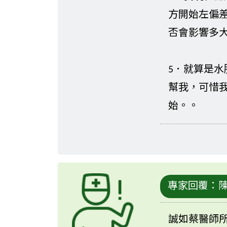
方開始左偏差
否會影響多
5．就算是
幫我，可惜
始。。
專家回覆：
誠如蔡醫師所