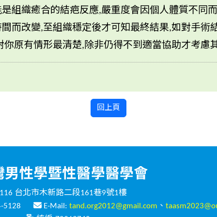
是組織癒合的結疤反應,嚴重度會因個人體質不同而
間而改變,至組織穩定後才可知最終結果,如對手術
對你原有情形最清楚,除非仍得不到適當協助才考慮
回上頁
116 台北市木新路二段161巷9號1樓
4-5128
E-Mail:
tand.org2012@gmail.com
、
taasm2023@ou