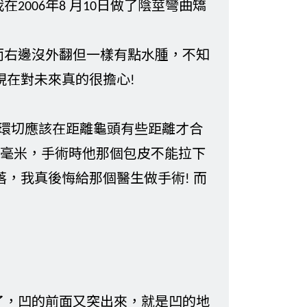
2006年8 月10日做了陰莖彎曲矯
而右邊沒外翻但一樣有點水腫，不知
現在對未來真的很擔心!
像環切應該在距離龜頭有些距離才合
6毫米，手術時他那個包皮不能拉下
落，我真後悔給那個醫生做手術! 而
了，凹的前面又突出來，就是凹的地