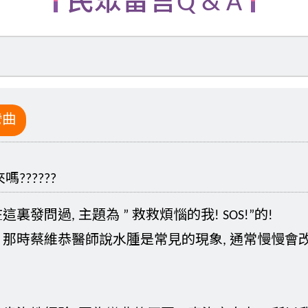
民眾留言Q & A
彎曲
??????
裏發問過, 主題為 ” 救救煩惱的我! SOS!”的!
那時蔡維恭醫師說水腫是常見的現象, 通常慢慢會改善 ,