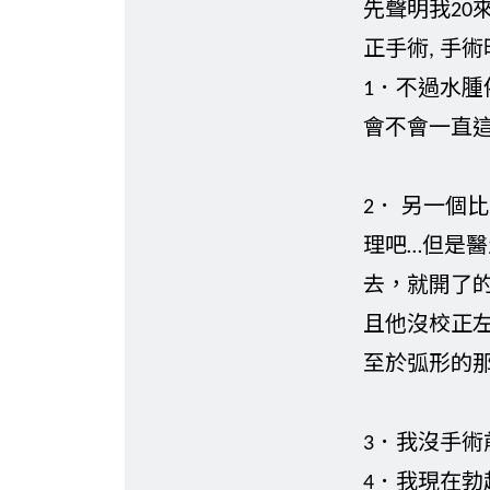
先聲明我20
正手術, 手
1．不過水
會不會一直這
2． 另一個
理吧…但是
去，就開了的
且他沒校正左
至於弧形的那
3．我沒手術
4．我現在