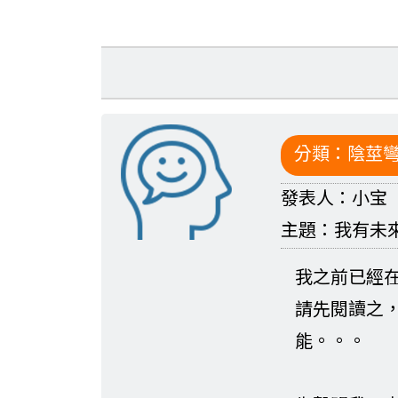
分類：
陰莖
發表人：
小宝
主題：
我有未來嗎
我之前已經在這
請先閱讀之，
能。。。