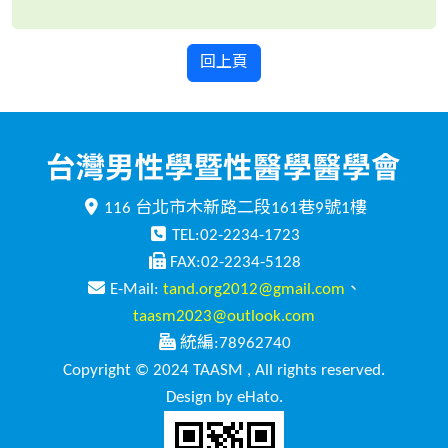
回上頁
116 台北市木新路二段161巷9號1樓
TEL:02-2234-1723
FAX:02-2234-5128
E-Mail:
tand.org2012@gmail.com
、
taasm2023@outlook.com
統編:78962740
Copyright © 2024 TAASM , All rights reserved.
Design by eHato.