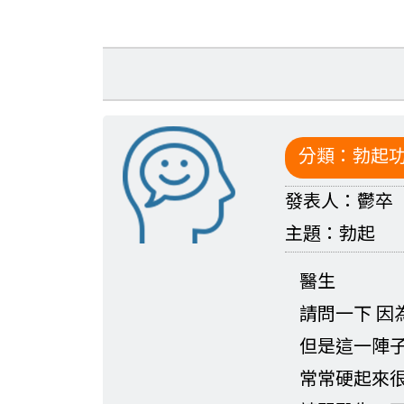
分類：
勃起
發表人：
鬱卒
主題：
勃起
醫生
請問一下 因
但是這一陣子
常常硬起來