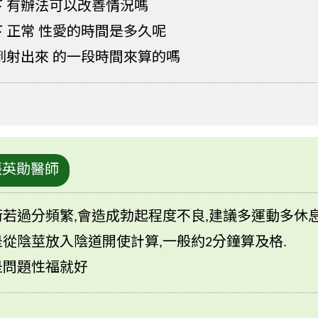
 有辦法可以改善情況嗎
 正常 性愛的時間是多久呢
到射出來 的一段時間來算的嗎
張英勛醫師
若過分頻繁,會造成勃起程度不良,建議多運動多休
從陰莖放入陰道開使計算,一般約2分鐘算及格.
是問題性福就好