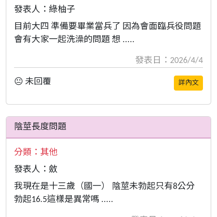
發表人：綠柚子
目前大四 準備要畢業當兵了 因為會面臨兵役問題
會有大家一起洗澡的問題 想 .....
發表日：2026/4/4
😐 未回覆
詳內文
陰莖長度問題
分類：
其他
發表人：斂
我現在是十三歲（國一） 陰莖未勃起只有8公分
勃起16.5這樣是異常嗎 .....