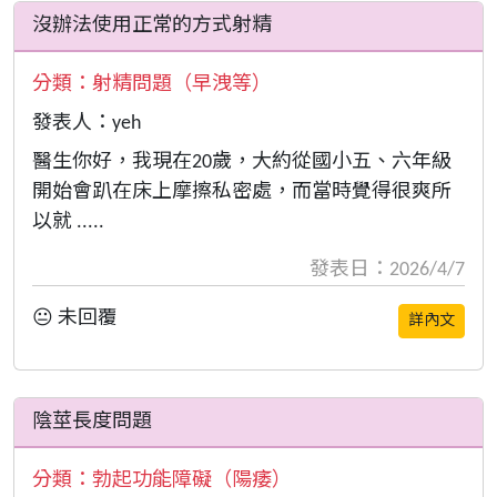
沒辦法使用正常的方式射精
分類：
射精問題（早洩等）
發表人：yeh
醫生你好，我現在20歲，大約從國小五、六年級
開始會趴在床上摩擦私密處，而當時覺得很爽所
以就 .....
發表日：2026/4/7
😐 未回覆
詳內文
陰莖長度問題
分類：
勃起功能障礙（陽痿）