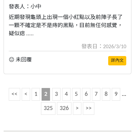
發表人：小中
近期發現龜頭上出現一個小紅點以及前陣子長了
一顆不確定是不是痔的黑點，目前無任何感覺，
疑似痣 .....
發表日：2026/3/10
😐 未回覆
詳內文
<<
<
1
2
3
4
5
6
7
8
9
...
325
326
>
>>