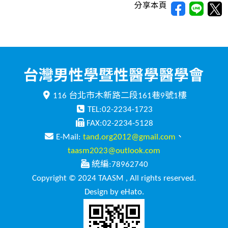
分享本頁
116 台北市木新路二段161巷9號1樓
TEL:02-2234-1723
FAX:02-2234-5128
E-Mail:
tand.org2012@gmail.com
、
taasm2023@outlook.com
統編:78962740
Copyright © 2024 TAASM , All rights reserved.
Design by eHato.