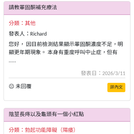
請教睪固酮補充療法
分類：
其他
發表人：Richard
您好， 因目前檢測結果顯示睪固酮濃度不足，明
顯更年期現象。 本身有重度呼叫中止症，但有
.....
發表日：2026/3/11
😐 未回覆
詳內文
陰莖長痔以及龜頭有一個小紅點
分類：
勃起功能障礙（陽痿）