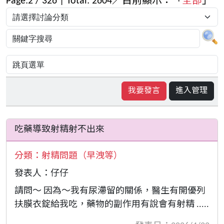
Page:
2
/
326
| Total:
2604
／目前顯示：「
全部
」
我要發言
進入管理
吃藥導致射精射不出來
分類：
射精問題（早洩等）
發表人：仔仔
請問～ 因為～我有尿滯留的關係，醫生有開優列
扶膜衣錠給我吃，藥物的副作用有說會有射精 .....