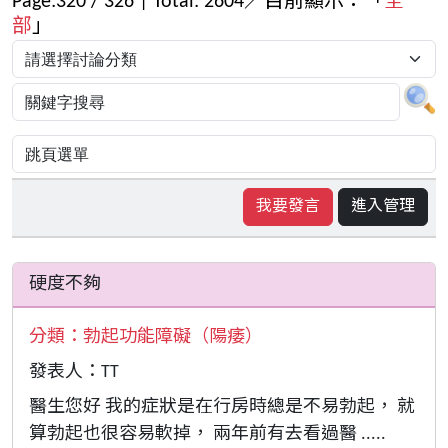
Page:
320
/
326
| Total:
2604
／目前顯示：「
全
部
」
我要發言
進入管理
硬度不夠
分類：
勃起功能障礙（陽痿）
發表人：TT
醫生您好 我的症狀是在行房時總是不易勃起， 就
算勃起也很容易軟掉， 兩年前有去看過醫 .....