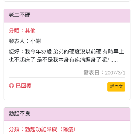
老二不硬
分類：
其他
發表人：小謝
您好：我今年37歲 弟弟的硬度沒以前硬 有時早上
也不起床了 是不是我本身有疾病纏身了呢? .....
發表日：2007/3/1
😍 已回覆
詳內文
勃起不良
分類：
勃起功能障礙（陽痿）