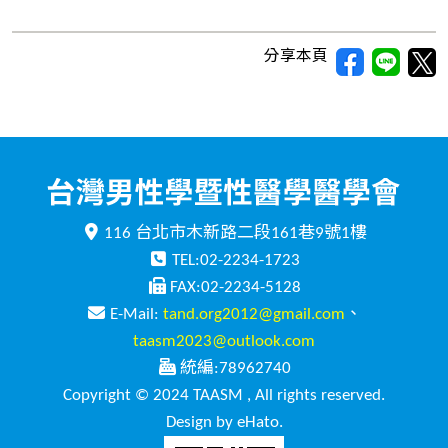
分享本頁
116 台北市木新路二段161巷9號1樓
TEL:02-2234-1723
FAX:02-2234-5128
E-Mail:
tand.org2012@gmail.com
、
taasm2023@outlook.com
統編:78962740
Copyright © 2024 TAASM , All rights reserved.
Design by eHato.