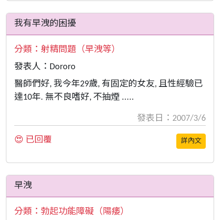
我有早洩的困擾
分類：
射精問題（早洩等）
發表人：Dororo
醫師們好, 我今年29歲, 有固定的女友, 且性經驗已
達10年. 無不良嗜好, 不抽煙 .....
發表日：2007/3/6
😍 已回覆
詳內文
早洩
分類：
勃起功能障礙（陽痿）