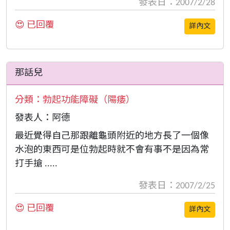
發表日：2007/2/28
😍 已回覆
詳內文
那話兒
分類：
勃起功能障礙（陽痿）
發表人：阿德
最近覺得自己那跟離龜頭附近的地方長了一個像
水泡的東西可是位勃起時就不會有事不是因為常
打手搶 .....
發表日：2007/2/25
😍 已回覆
詳內文