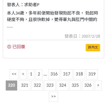
發表人：求助者P
本人34歲，多年前便開始發現勃起不良， 勃起時
硬度不夠，且很快軟掉，覺得睪丸與肛門中間的
.....
發表日：2007/2/28
😍 已回覆
詳內文
<<
<
1
2
...
316
317
318
319
320
321
322
323
324
325
326
>
>>