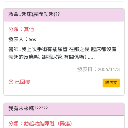
救命..起床(晨間勃起)??
分類：
其他
發表人：Sos
醫師..我上次手術有插尿管 在那之後.起床都沒有
勃起的反應呢. 跟插尿管.有關係嗎? .....
發表日：2006/11/3
😍 已回覆
詳內文
我有未來嗎??????
分類：
勃起功能障礙（陽痿）