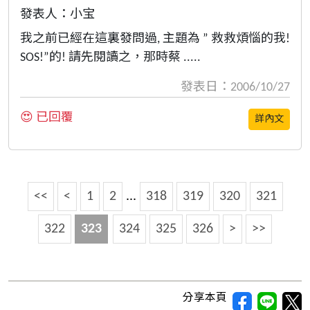
發表人：小宝
我之前已經在這裏發問過, 主題為 ” 救救煩惱的我!
SOS!”的! 請先閱讀之，那時蔡 .....
發表日：2006/10/27
😍 已回覆
詳內文
<<
<
1
2
...
318
319
320
321
322
323
324
325
326
>
>>
分享本頁