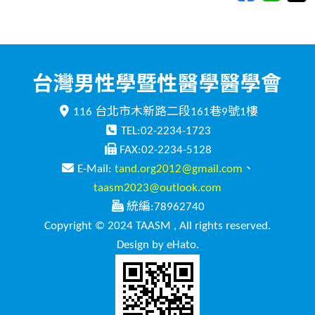
116 台北市木新路二段161巷9號1樓
TEL:02-2234-1723
FAX:02-2234-5128
E-Mail:
tand.org2012@gmail.com
、
taasm2023@outlook.com
統編:78962740
Copyright © 2024 TAASM , All rights reserved.
Design by eHato.