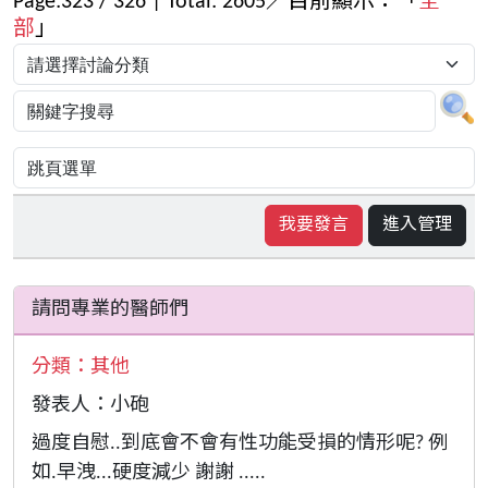
Page:
323
/
326
| Total:
2605
／目前顯示：「
全
部
」
我要發言
進入管理
請問專業的醫師們
分類：
其他
發表人：小砲
過度自慰..到底會不會有性功能受損的情形呢? 例
如.早洩...硬度減少 謝謝 .....