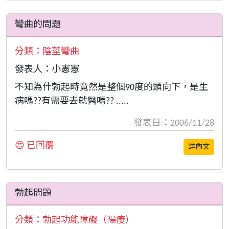
彎曲的問題
分類：
陰莖彎曲
發表人：小憲憲
不知為什勃起時竟然是整個90度的頭向下，是生
病嗎??有需要去就醫嗎?? .....
發表日：2006/11/28
😍 已回覆
詳內文
勃起問題
分類：
勃起功能障礙（陽痿）