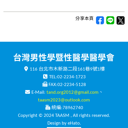
分享本頁
116 台北市木新路二段161巷9號1樓
TEL:02-2234-1723
FAX:02-2234-5128
E-Mail:
tand.org2012@gmail.com
、
taasm2023@outlook.com
統編:78962740
Copyright © 2024 TAASM , All rights reserved.
Design by eHato.