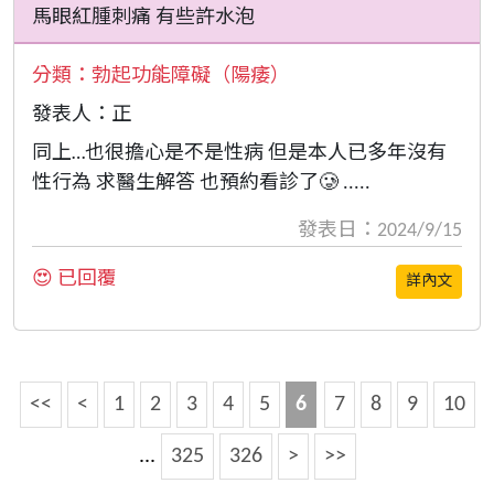
馬眼紅腫刺痛 有些許水泡
分類：
勃起功能障礙（陽痿）
發表人：正
同上…也很擔心是不是性病 但是本人已多年沒有
性行為 求醫生解答 也預約看診了🥲 .....
發表日：2024/9/15
😍 已回覆
詳內文
<<
<
1
2
3
4
5
6
7
8
9
10
...
325
326
>
>>