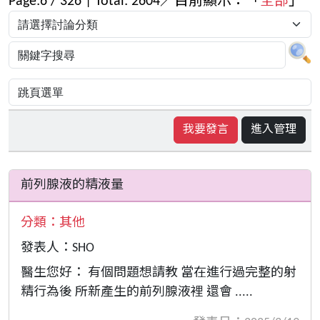
Page:
6
/
326
| Total:
2604
／目前顯示：「
全部
」
我要發言
進入管理
前列腺液的精液量
分類：
其他
發表人：SHO
醫生您好： 有個問題想請教 當在進行過完整的射
精行為後 所新產生的前列腺液裡 還會 .....