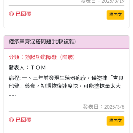
發表日：2025/3/19
😍 已回覆
詳內文
疱疹藥膏混搭問題(比較複雜)
分類：
勃起功能障礙（陽痿）
發表人：ＴＯＭ
病程: 一、三年前發現生殖器疱疹，僅塗抹「杏貝
他健」藥膏，初期恢復速度快，可能塗抹量太大
.....
發表日：2025/3/8
😍 已回覆
詳內文