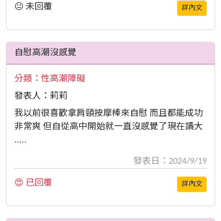
😐 未回覆
詳內文
自慰高潮沒感覺
分類：
性高潮障礙
發表人：莉莉
我以前很喜歡拿肩頸按摩棒來自慰 而且都能成功
非常爽 但自從高中開始就一直沒感覺了現在讀大
.....
發表日：2024/9/19
😍 已回覆
詳內文