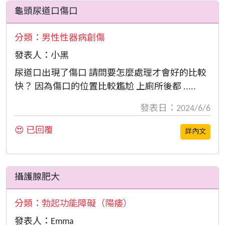
龜頭尿道口傷口
分類：
男性性器病創傷
發表人：小黑
尿道口出現了傷口 請問要怎麼處理才會好的比較
快？ 因為傷口的位置比較尷尬 上廁所後都 .....
發表日：2024/6/6
😍 已回覆
詳內文
攝護腺肥大
分類：
勃起功能障礙（陽痿）
發表人：Emma