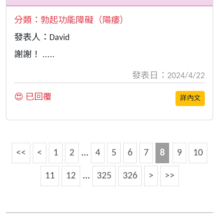
分類：
勃起功能障礙（陽痿）
發表人：David
謝謝！ .....
發表日：2024/4/22
😍 已回覆
詳內文
<<
<
1
2
...
4
5
6
7
8
9
10
11
12
...
325
326
>
>>