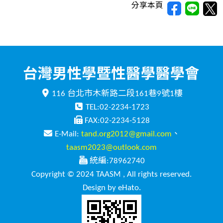
分享本頁
116 台北市木新路二段161巷9號1樓
TEL:02-2234-1723
FAX:02-2234-5128
E-Mail:
tand.org2012@gmail.com
、
taasm2023@outlook.com
統編:78962740
Copyright © 2024 TAASM , All rights reserved.
Design by eHato.