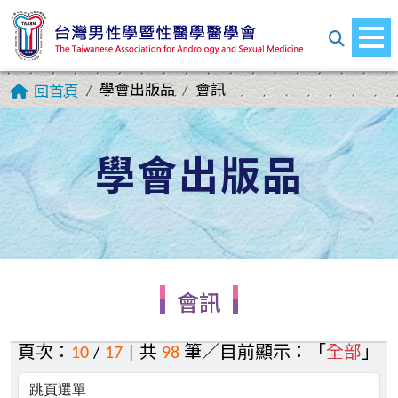
學會出版品
會訊
回首頁
學會出版品
會訊
頁次：
10
/
17
| 共
98
筆／目前顯示：「
全部
」