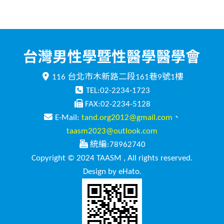
116 台北市木新路二段161巷9號1樓
TEL:02-2234-1723
FAX:02-2234-5128
E-Mail:
tand.org2012@gmail.com
、
taasm2023@outlook.com
統編:78962740
Copyright © 2024 TAASM , All rights reserved.
Design by eHato.