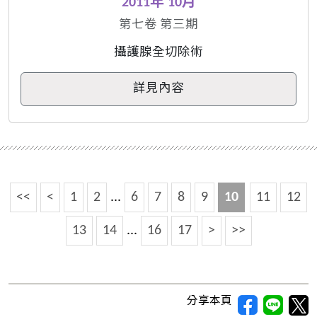
2011年 10月
第七卷 第三期
攝護腺全切除術
詳見內容
<<
<
1
2
...
6
7
8
9
10
11
12
13
14
...
16
17
>
>>
分享本頁