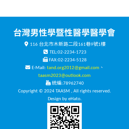
116 台北市木新路二段161巷9號1樓
TEL:02-2234-1723
FAX:02-2234-5128
E-Mail:
tand.org2012@gmail.com
、
taasm2023@outlook.com
統編:78962740
Copyright © 2024 TAASM , All rights reserved.
Design by eHato.