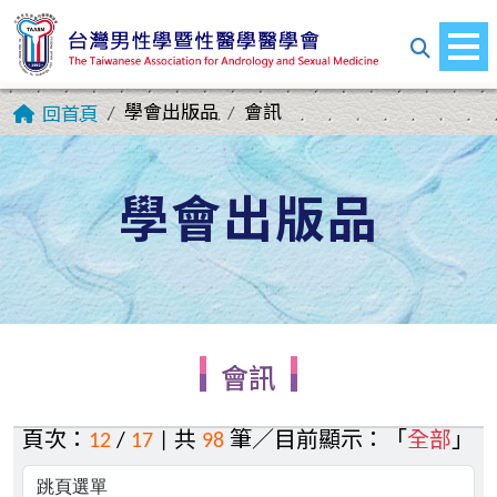
學會出版品
會訊
回首頁
學會出版品
會訊
頁次：
12
/
17
| 共
98
筆／目前顯示：「
全部
」