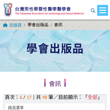
學會出版品
會訊
回首頁
學會出版品
會訊
頁次：
6
/
17
| 共
98
筆／目前顯示：「
全部
」