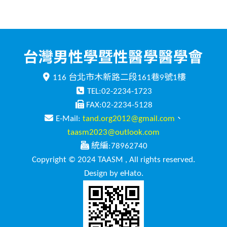
116 台北市木新路二段161巷9號1樓
TEL:02-2234-1723
FAX:02-2234-5128
E-Mail:
tand.org2012@gmail.com
、
taasm2023@outlook.com
統編:78962740
Copyright © 2024 TAASM , All rights reserved.
Design by eHato.