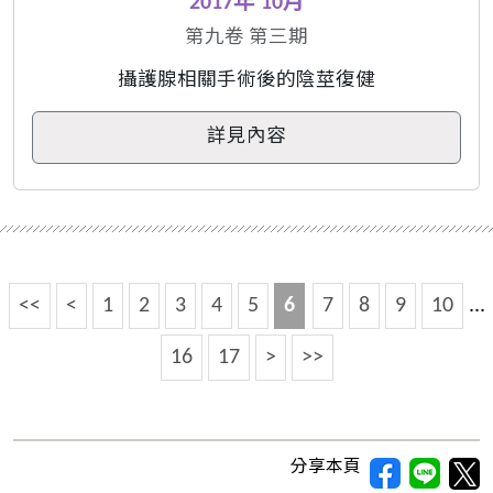
2017年 10月
第九卷 第三期
攝護腺相關手術後的陰莖復健
詳見內容
<<
<
1
2
3
4
5
6
7
8
9
10
...
16
17
>
>>
分享本頁