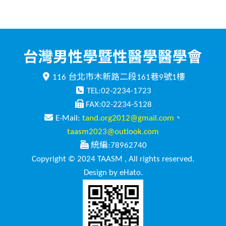
116 台北市木新路二段161巷9號1樓
TEL:02-2234-1723
FAX:02-2234-5128
E-Mail:
tand.org2012@gmail.com
、
taasm2023@outlook.com
統編:78962740
Copyright © 2024 TAASM , All rights reserved.
Design by eHato.