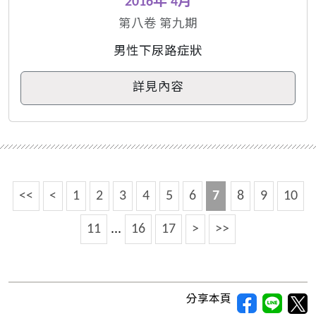
2016年 4月
第八卷 第九期
男性下尿路症狀
詳見內容
<<
<
1
2
3
4
5
6
7
8
9
10
11
...
16
17
>
>>
分享本頁