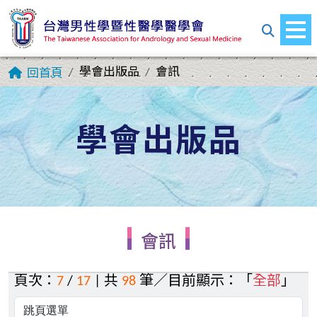
學會出版品
會訊
回首頁
學會出版品
會訊
頁次：
7
/
17
| 共
98
筆／目前顯示：「
全部
」