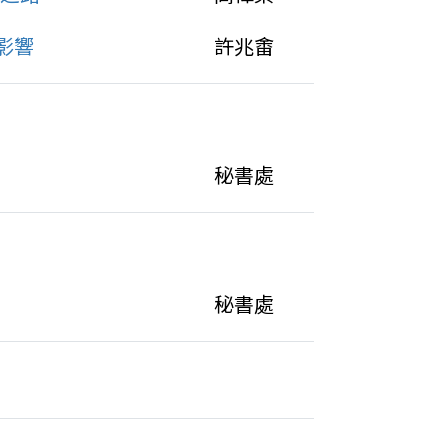
影響
許兆畬
秘書處
秘書處