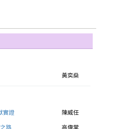
黃奕燊
獻實證
陳威任
t之路
高偉棠