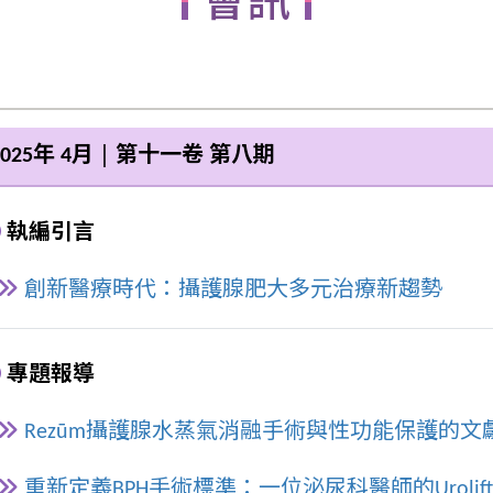
會訊
025年 4月 │ 第十一卷 第八期
執編引言
創新醫療時代：攝護腺肥大多元治療新趨勢
專題報導
Rezūm攝護腺水蒸氣消融手術與性功能保護的文
重新定義BPH手術標準：一位泌尿科醫師的Urolif