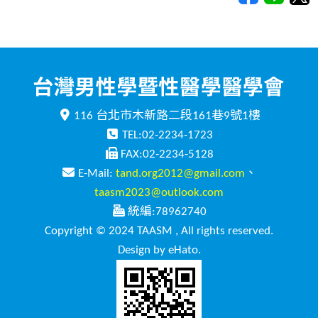
116 台北市木新路二段161巷9號1樓
TEL:02-2234-1723
FAX:02-2234-5128
E-Mail:
tand.org2012@gmail.com
、
taasm2023@outlook.com
統編:78962740
Copyright © 2024 TAASM , All rights reserved.
Design by eHato.