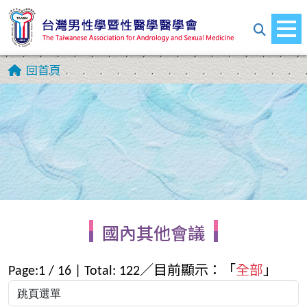
回首頁
國內其他會議
Page:
1
/
16
| Total:
122
／目前顯示：「
全部
」