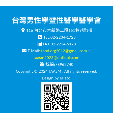
116 台北市木新路二段161巷9號1樓
TEL:02-2234-1723
FAX:02-2234-5128
E-Mail:
tand.org2012@gmail.com
、
taasm2023@outlook.com
統編:78962740
Copyright © 2024 TAASM , All rights reserved.
Design by eHato.