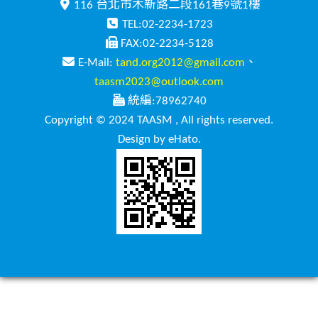
116 台北市木新路二段161巷9號1樓
TEL:02-2234-1723
FAX:02-2234-5128
E-Mail:
tand.org2012@gmail.com
、
taasm2023@outlook.com
統編:78962740
Copyright © 2024 TAASM , All rights reserved.
Design by eHato.