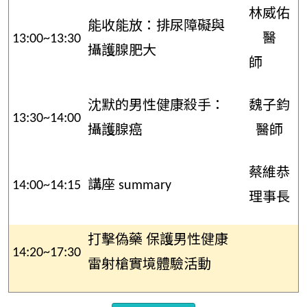
林威佑
能收能放：排尿障礙與
13:00~13:30
醫
攝護腺肥大
師
沈默的男性健康殺手：
魏子鈞
13:30~14:00
攝護腺癌
醫師
蔡維恭
14:00~14:15
講座 summary
理事長
打擊偽藥 保護男性健康
14:20~17:30
雷射槍實境體驗活動