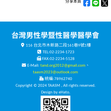
分享本頁
116 台北市木新路二段161巷9號1樓
TEL:02-2234-1723
FAX:02-2234-5128
E-Mail:
tand.org2012@gmail.com
、
taasm2023@outlook.com
統編:78962740
Copyright © 2024 TAASM , All rights reserved.
Design by eHato.