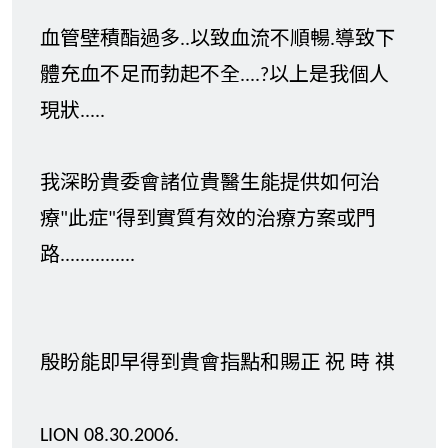
血管壁積酯過多..以致血流不順暢.導致下
體充血不足而勃起不全....?以上是我個人
現狀.....
我深盼貴委會諸位貴醫生能提供如何治
療"此症"得到實質有效的治療方案或門
路...............
殷盼能即早得到貴會指點和賜正 祝 時 祺
LION 08.30.2006.