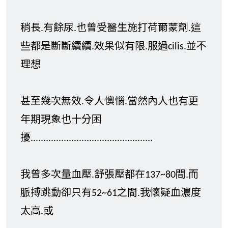
稍長.有餘尿.也曾受醫生施打荷爾蒙劑.這
些都是斷斷續續.效果似有限.服過cilis.並不
理想
甚至幾次無效.令人懊惱.當然內人也有更
年期現象也十分困
擾................................................
我曾多次量血壓.舒張壓都在137~80間.而
脈搏跳動卻只有52~61之間.我懷疑血濃度
太高.或