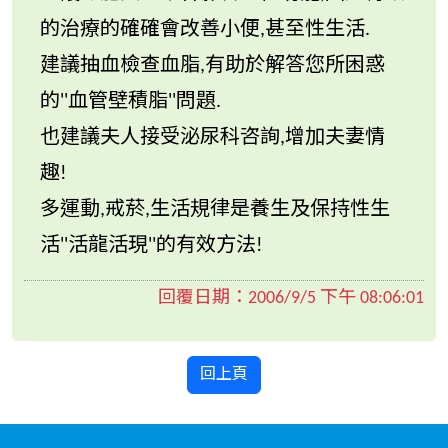
的治療的確確會改善小便,甚至性生活.
建議抽血檢查血脂,有助於解答您所困惑
的''血管壁積脂''問題.
也建議夫人接受泌尿科咨詢,增加夫妻情
趣!
多運動,戒菸,生活規律是養生及保持性生
活''活龍活現''的有效方法!
回覆日期：
2006/9/5 下午 08:06:01
回上頁