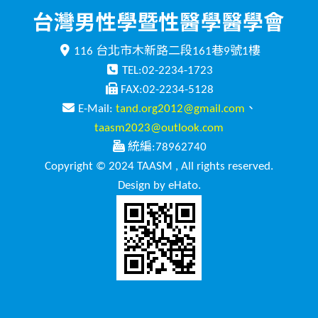
116 台北市木新路二段161巷9號1樓
TEL:02-2234-1723
FAX:02-2234-5128
E-Mail:
tand.org2012@gmail.com
、
taasm2023@outlook.com
統編:78962740
Copyright © 2024 TAASM , All rights reserved.
Design by eHato.