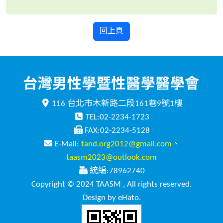
回上頁
116 台北市木新路二段161巷9號1樓
TEL:02-2234-1723
FAX:02-2234-5128
E-Mail:
tand.org2012@gmail.com
、
taasm2023@outlook.com
統編:78962740
Copyright © 2024 TAASM , All rights reserved.
Design by eHato.