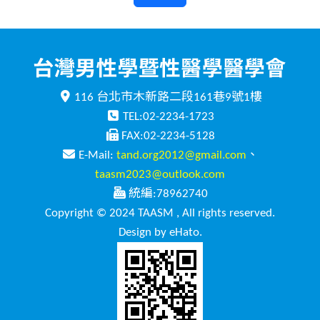
116 台北市木新路二段161巷9號1樓
TEL:02-2234-1723
FAX:02-2234-5128
E-Mail:
tand.org2012@gmail.com
、
taasm2023@outlook.com
統編:78962740
Copyright © 2024 TAASM , All rights reserved.
Design by eHato.