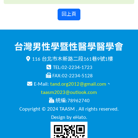
回上頁
116 台北市木新路二段161巷9號1樓
TEL:02-2234-1723
FAX:02-2234-5128
E-Mail:
tand.org2012@gmail.com
、
taasm2023@outlook.com
統編:78962740
Copyright © 2024 TAASM , All rights reserved.
Design by eHato.