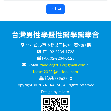
回上頁
116 台北市木新路二段161巷9號1樓
TEL:02-2234-1723
FAX:02-2234-5128
E-Mail:
tand.org2012@gmail.com
、
taasm2023@outlook.com
統編:78962740
Copyright © 2024 TAASM , All rights reserved.
Design by eHato.