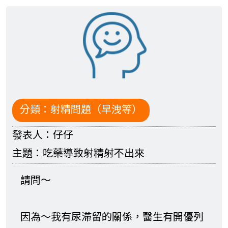
分類：
射精問題（早洩等）
發表人：
仔仔
主題：
吃藥導致射精射不出來
請問～
因為～我有尿滯留的關係，醫生有開優列