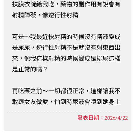
扶膜衣錠給我吃，藥物的副作用有說會有
射精障礙，像逆行性射精
可是～我最近快射精的時候沒有精液變成
是尿尿，逆行性射精不是就沒有射東西出
來，像我這樣射精的時候變成是排尿這樣
是正常的嗎？
再吃藥之前～一切都很正常，這樣讓我不
敢跟女友做愛，怕到時尿液會噴到她身上
發表日期：
2026/4/22