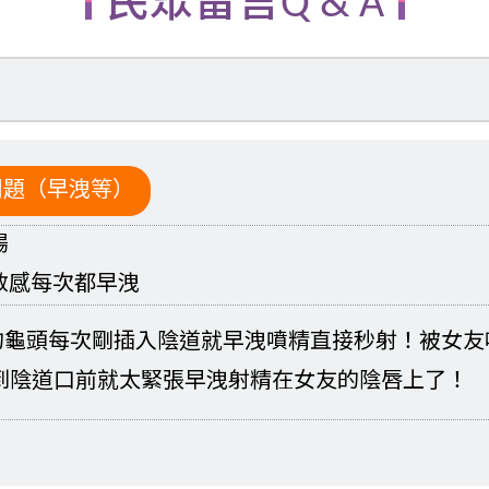
民眾留言Q & A
問題（早洩等）
揚
敏感每次都早洩
的龜頭每次剛插入陰道就早洩噴精直接秒射！被女友
頭到陰道口前就太緊張早洩射精在女友的陰唇上了！