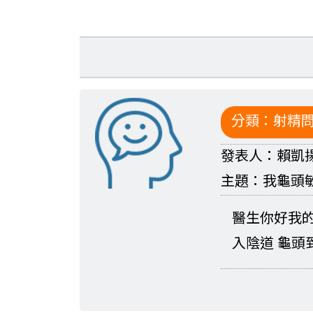
分類：
射精
發表人：
賴凱
主題：
我龜頭
醫生你好我
入陰道 龜