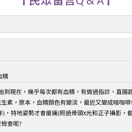
民眾留言Q & A
血精
開始到現在，幾乎每次都有血精，有做過指診、直腸
抗生素，原本，血精顏色有變淡，最近又變成暗咖啡
年)，特地姿勢才會痠痛(照過骨頭X光和正子攝影，
檢查呢?