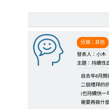
分類：
其他
發表人：
小木
主題：
持續性
自去年8月
二個禮拜的
(也持續快一
需要再做什麼