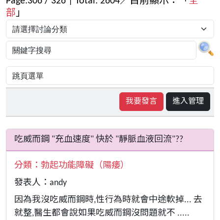
Page:
306
/
326
| Total:
2604
／目前顯示：「
全
部
」
我要發言
進入管理
吃威而鋼 "充血速度" 快於 "靜脈血液回流"??
分類：
勃起功能障礙（陽痿）
發表人：andy
因為我沒吃威而鋼時,性行為時就會中途軟掉... 去
就整,醫生都會說如果吃威而鋼沒問題就不 .....