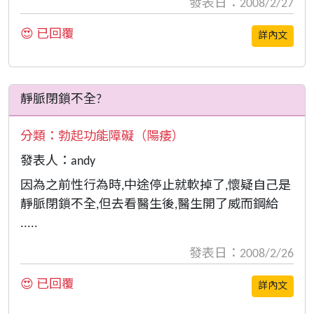
發表日：2008/2/27
😍 已回覆
詳內文
靜脈閉鎖不全?
分類：
勃起功能障礙（陽痿）
發表人：andy
因為之前性行為時,中途停止就軟掉了,懷疑自己是
靜脈閉鎖不全,但去看醫生後,醫生開了威而鋼給
.....
發表日：2008/2/26
😍 已回覆
詳內文