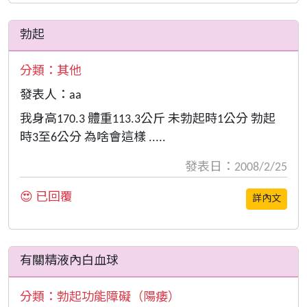
勃起
分類：
其他
發表人：aa
我身高170.3 體重113.3公斤 未勃起時1公分 勃起
時3至6公分 為啥會這樣 .....
發表日：2008/2/25
😍 已回覆
詳內文
有關精液內白血球
分類：
勃起功能障礙（陽痿）