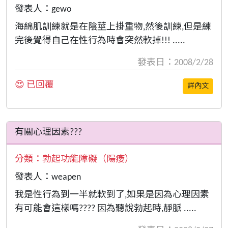
發表人：gewo
海綿肌訓練就是在陰莖上掛重物,然後訓練,但是練
完後覺得自己在性行為時會突然軟掉!!! .....
發表日：2008/2/28
😍 已回覆
詳內文
有關心理因素???
分類：
勃起功能障礙（陽痿）
發表人：weapen
我是性行為到一半就軟到了,如果是因為心理因素
有可能會這樣嗎???? 因為聽說勃起時,靜脈 .....