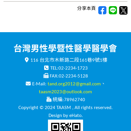
分享本頁
116 台北市木新路二段161巷9號1樓
TEL:02-2234-1723
FAX:02-2234-5128
E-Mail:
tand.org2012@gmail.com
、
taasm2023@outlook.com
統編:78962740
Copyright © 2024 TAASM , All rights reserved.
Design by eHato.