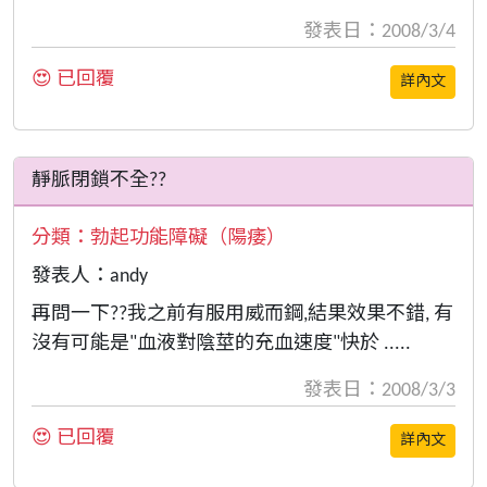
發表日：2008/3/4
😍 已回覆
詳內文
靜脈閉鎖不全??
分類：
勃起功能障礙（陽痿）
發表人：andy
再問一下??我之前有服用威而鋼,結果效果不錯, 有
沒有可能是"血液對陰莖的充血速度"快於 .....
發表日：2008/3/3
😍 已回覆
詳內文