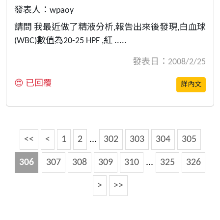
發表人：wpaoy
請問 我最近做了精液分析,報告出來後發現,白血球
(WBC)數值為20-25 HPF ,紅 .....
發表日：2008/2/25
😍 已回覆
詳內文
<<
<
1
2
...
302
303
304
305
306
307
308
309
310
...
325
326
>
>>