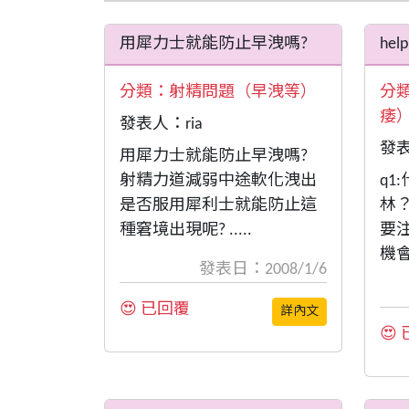
用犀力士就能防止早洩嗎?
help
分類：
射精問題（早洩等）
分
痿
發表人：ria
發
用犀力士就能防止早洩嗎?
射精力道減弱中途軟化洩出
q1
是否服用犀利士就能防止這
林？
種窘境出現呢? .....
要
機會 
發表日：2008/1/6
😍 已回覆
詳內文
😍