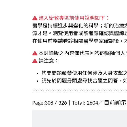
進入衛教專區前使用說明如下：
醫學是持續進步與變化的科學；新的治療
源才是。瀏覽使用者或讀者應確認與體諒
在使用前務請看診相關醫學專家確認後，
本討論版之內容僅代表回答的醫師個人
請注意：
詢問問題嚴禁使用任何涉及人身攻擊
請先於問題分類處尋找合適之問答，
Page:
308
/
326
| Total:
2604
／目前顯示