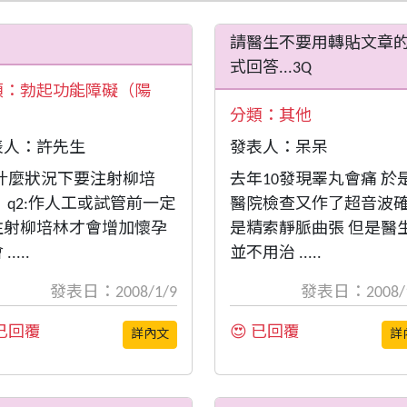
請醫生不要用轉貼文章
式回答...3Q
類：
勃起功能障礙（陽
）
分類：
其他
表人：許先生
發表人：呆呆
:什麼狀況下要注射柳培
去年10發現睪丸會痛 於
 q2:作人工或試管前一定
醫院檢查又作了超音波
注射柳培林才會增加懷孕
是精索靜脈曲張 但是醫
.....
並不用治 .....
發表日：2008/1/9
發表日：2008/1
 已回覆
😍 已回覆
詳內文
詳