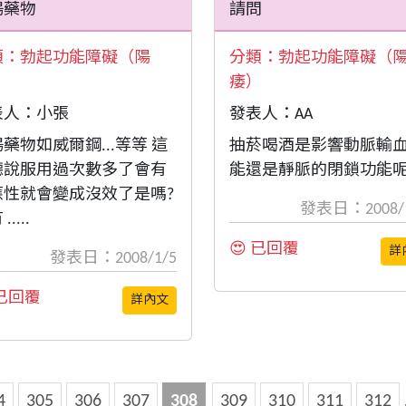
陽藥物
請問
類：
勃起功能障礙（陽
分類：
勃起功能障礙（
）
痿）
表人：小張
發表人：AA
藥物如威爾鋼...等等 這
抽菸喝酒是影響動脈輸
聽說服用過次數多了會有
能還是靜脈的閉鎖功能呢 ..
應性就會變成沒效了是嗎?
發表日：2008/1
.....
😍 已回覆
詳
發表日：2008/1/5
 已回覆
詳內文
4
305
306
307
308
309
310
311
312