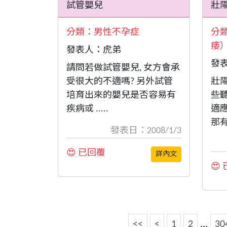
試管嬰兒
壯
分類：
男性不孕症
分
痿
發表人：虎弟
發
請問若做試管嬰兒, 女方會承
受很大的不適嗎? 另外試管
壯陽
培育出來的嬰兒是否容易有
些
疾病或 .....
適
那有 
發表日：2008/1/3
😍 已回覆
詳內文
😍
<<
<
1
2
...
30