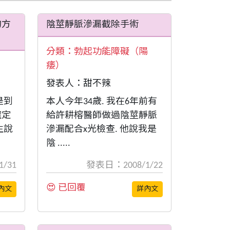
的方
陰莖靜脈滲漏截除手術
分類：
勃起功能障礙（陽
痿）
發表人：甜不辣
是到
本人今年34歲. 我在6年前有
確定
給許耕榕醫師做過陰莖靜脈
生說
滲漏配合x光檢查. 他說我是
陰 .....
/31
發表日：2008/1/22
😍 已回覆
內文
詳內文