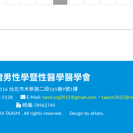
116 台北市木新路二段161巷9號1樓
4-5128
E-Mail:
tand.org2012@gmail.com
、
taasm2023@ou
統編:78962740
4 TAASM , All rights reserved.
Design by eHato.