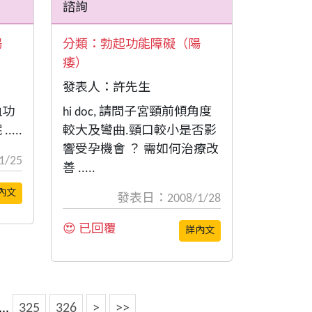
諮詢
陽
分類：
勃起功能障礙（陽
痿）
發表人：許先生
血功
hi doc, 請問子宮頸前傾角度
...
較大及彎曲.頸口較小是否影
響受孕機會 ？ 需如何治療改
/25
善 .....
內文
發表日：2008/1/28
😍 已回覆
詳內文
...
325
326
>
>>