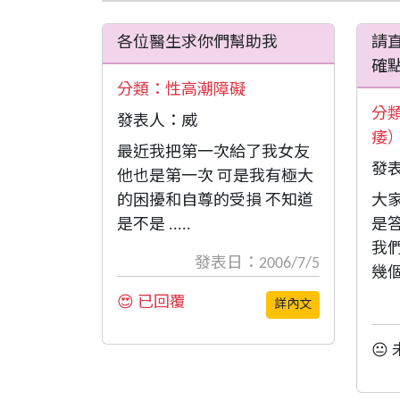
各位醫生求你們幫助我
請
確
分類：
性高潮障礙
分
發表人：威
痿
最近我把第一次給了我女友
發
他也是第一次 可是我有極大
的困擾和自尊的受損 不知道
大
是不是 .....
是
我
發表日：2006/7/5
幾個
😍 已回覆
詳內文
😐