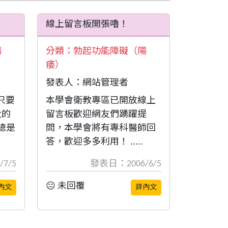
線上留言板開張嚕！
陽
分類：
勃起功能障礙（陽
痿）
發表人：網站管理者
只要
本學會衛教專區已開放線上
大的
留言板歡迎網友們踴躍提
總是
問，本學會將有專科醫師回
答，歡迎多多利用！ .....
7/5
發表日：2006/6/5
😐 未回覆
內文
詳內文