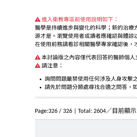
進入衛教專區前使用說明如下：
醫學是持續進步與變化的科學；新的治療
源才是。瀏覽使用者或讀者應確認與體諒
在使用前務請看診相關醫學專家確認後，
本討論版之內容僅代表回答的醫師個人
請注意：
詢問問題嚴禁使用任何涉及人身攻擊
請先於問題分類處尋找合適之問答，
Page:
326
/
326
| Total:
2604
／目前顯示