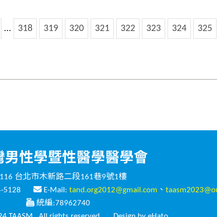
...
318
319
320
321
322
323
324
325
116 台北市木新路二段161巷9號1樓
4-5128
E-Mail:
tand.org2012@gmail.com
、
taasm2023@ou
統編:78962740
4 TAASM , All rights reserved.
Design by eHato.