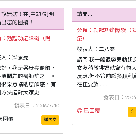
直說無妨！在[主題欄]明
請問...
點出您的困擾！
分類：
勃起功能障礙（
類：
勃起功能障礙（陽
痿）
）
發表人：二八零
表人：梁景堯
請問 我一般很容易勃起,
家好，我是梁景堯醫師，
女友稍微挑逗就會有很
答覆問題的醫師群之一。
反應.但不管前戲多順利,
們很樂意協助您解惑，有
在正要放 .....
方法能對大家更 .....
發表日：2006/
發表日：2006/7/10
😍 已回覆
詳
 未回覆
詳內文