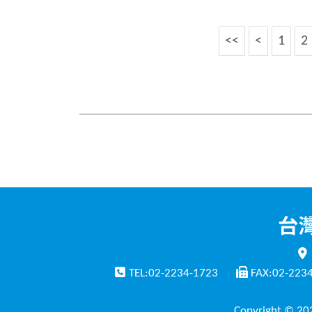
<<
<
1
2
TEL:02-2234-1723
FAX:02-223
Copyright © 202