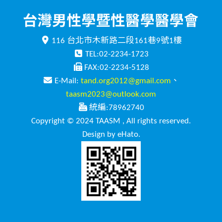
116 台北市木新路二段161巷9號1樓
TEL:02-2234-1723
FAX:02-2234-5128
E-Mail:
tand.org2012@gmail.com
、
taasm2023@outlook.com
統編:78962740
Copyright © 2024 TAASM , All rights reserved.
Design by eHato.