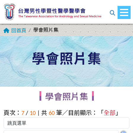
學會照片集
回首頁
學會照片集
學會照片集
頁次：
7
/
10
| 共
60
筆／目前顯示：「
全部
」