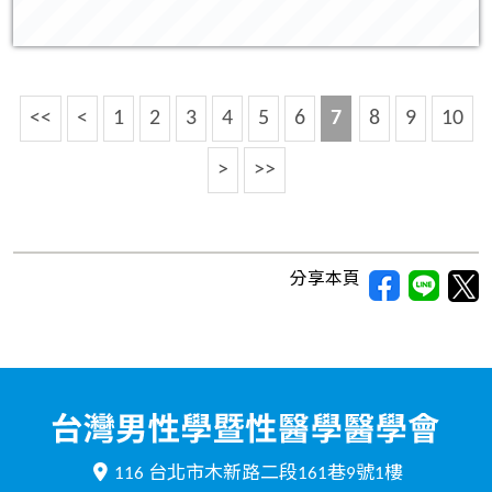
<<
<
1
2
3
4
5
6
7
8
9
10
>
>>
分享本頁
116 台北市木新路二段161巷9號1樓