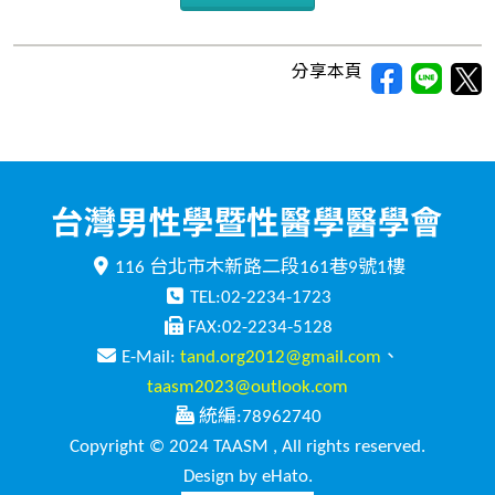
分享本頁
116 台北市木新路二段161巷9號1樓
TEL:02-2234-1723
FAX:02-2234-5128
E-Mail:
tand.org2012@gmail.com
、
taasm2023@outlook.com
統編:78962740
Copyright © 2024 TAASM , All rights reserved.
Design by eHato.