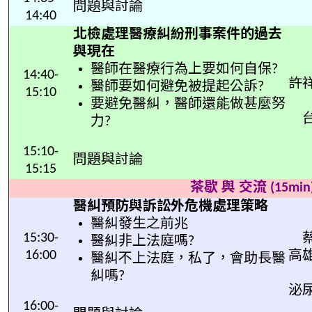
問題與討論
14:40
北檢處理醫療糾紛刑事案件的過去
與現在
醫師在醫療行為上要如何自保?
14:40-
許
醫師要如何避免被提起公訴?
15:10
要避免醫糾，醫師還能做甚麼努
力?
15:10-
問題與討論
15:15
茶歇 與 交流 (15min
醫糾預防與訴訟外危機處理策略
醫糾發生之前兆
15:30-
醫糾非上法庭嗎?
16:00
高
醫糾不上法庭，私了，會助長醫
糾嗎?
泌
16:00-