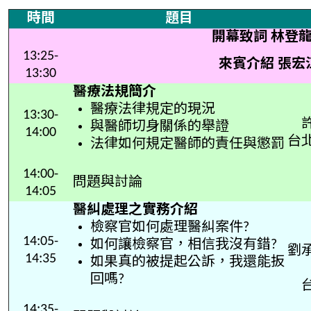
時間
題目
開幕致詞 林登
13:25-
來賓介紹 張宏
13:30
醫療法規簡介
醫療法律規定的現況
13:30-
與醫師切身關係的舉證
14:00
台
法律如何規定醫師的責任與懲罰
14:00-
問題與討論
14:05
醫糾處理之實務介紹
檢察官如何處理醫糾案件?
14:05-
如何讓檢察官，相信我沒有錯?
劉
14:35
如果真的被提起公訴，我還能扳
回嗎?
14:35-