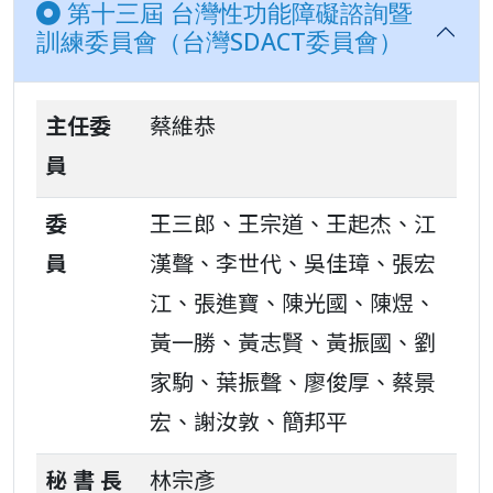
第十三屆 台灣性功能障礙諮詢暨
訓練委員會（台灣SDACT委員會）
主任委
蔡維恭
員
委
王三郎、王宗道、王起杰、江
員
漢聲、李世代、吳佳璋、張宏
江、張進寶、陳光國、陳煜、
黃一勝、黃志賢、黃振國、劉
家駒、葉振聲、廖俊厚、蔡景
宏、謝汝敦、簡邦平
秘 書 長
林宗彥