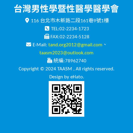
116 台北市木新路二段161巷9號1樓
TEL:02-2234-1723
FAX:02-2234-5128
E-Mail:
tand.org2012@gmail.com
、
taasm2023@outlook.com
統編:78962740
Copyright © 2024 TAASM , All rights reserved.
Design by eHato.