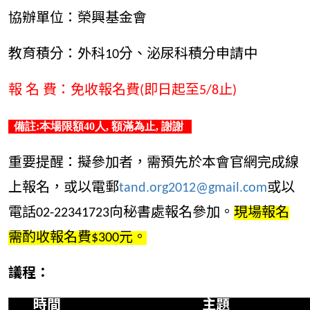
協辦單位：榮興基金會
教育積分：外科10分、泌尿科積分申請中
報 名 費：免收報名費(即日起至5/8止)
備註:本場限額40人, 額滿為止, 謝謝
重要提醒：擬參加者，需預先於本會官網完成線
上報名，或以電郵
tand.org2012@gmail.com
或以
電話02-22341723向秘書處報名參加。
現場報名
需酌收報名費$300元。
議程：
時間
主題