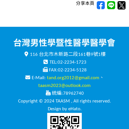
分享本頁
116 台北市木新路二段161巷9號1樓
TEL:02-2234-1723
FAX:02-2234-5128
E-Mail:
tand.org2012@gmail.com
、
taasm2023@outlook.com
統編:78962740
Copyright © 2024 TAASM , All rights reserved.
Design by eHato.