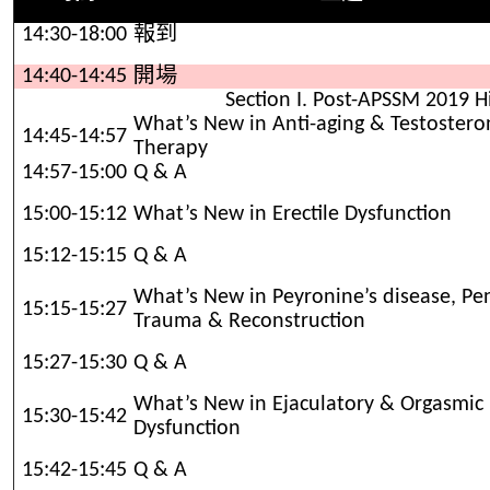
14:30-18:00
報到
14:40-14:45
開場
Section I. Post-APSSM 2019 H
What’s New in Anti-aging & Testostero
14:45-14:57
Therapy
14:57-15:00
Q & A
15:00-15:12
What’s New in Erectile Dysfunction
15:12-15:15
Q & A
What’s New in Peyronine’s disease, Pen
15:15-15:27
Trauma & Reconstruction
15:27-15:30
Q & A
What’s New in Ejaculatory & Orgasmic
15:30-15:42
Dysfunction
15:42-15:45
Q & A